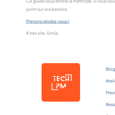
Ce guide vous donne la méthode. Si vous voul
point sur vos besoins.
Prenons rendez-vous !
À très vite, Sonia
Blo
Ateli
Pres
Ress