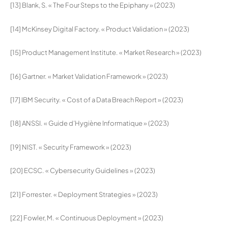
[13] Blank, S. « The Four Steps to the Epiphany » (2023)
[14] McKinsey Digital Factory. « Product Validation » (2023)
[15] Product Management Institute. « Market Research » (2023)
[16] Gartner. « Market Validation Framework » (2023)
[17] IBM Security. « Cost of a Data Breach Report » (2023)
[18] ANSSI. « Guide d’Hygiène Informatique » (2023)
[19] NIST. « Security Framework » (2023)
[20] ECSC. « Cybersecurity Guidelines » (2023)
[21] Forrester. « Deployment Strategies » (2023)
[22] Fowler, M. « Continuous Deployment » (2023)