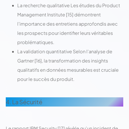
La recherche qualitative Les études du Product
Management Institute [15] démontrent
l’importance des entretiens approfondis avec
les prospects pour identifier leurs véritables
problématiques.
La validation quantitative Selon l’analyse de
Gartner [16], la transformation des insights
qualitatifs en données mesurables est cruciale
pour le succès du produit.
;
4. La Sécurité
;
Le rapport IBM Security [17] révèle qu’un incident de