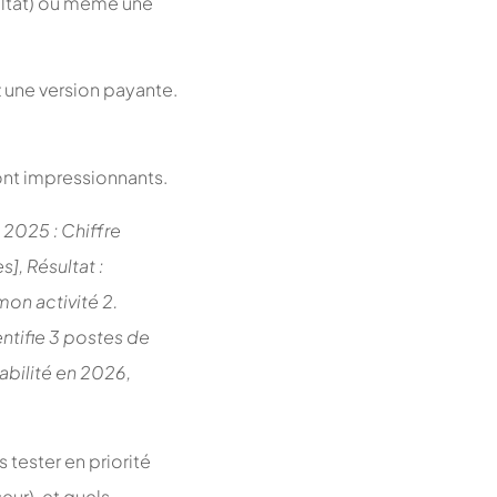
ultat) ou même une
 une version payante.
sont impressionnants.
 2025 :
Chiffre
], Résultat :
on activité 2.
entifie 3 postes de
abilité en 2026,
 tester en priorité
eur), et quels