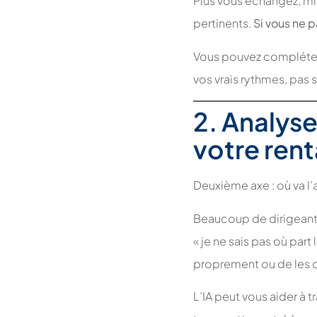
Plus vous échangez, mie
pertinents.
Si vous ne p
Vous pouvez compléter 
vos vrais rythmes, pas 
2. Analyse
votre rent
Deuxième axe : où va l’a
Beaucoup de dirigeants 
« je ne sais pas où par
proprement ou de les c
L’IA peut vous aider à 