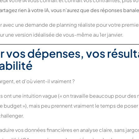
ux votre IA vous connait et connait vos contraintes, plus vo
artagez rien à votre IA, vous n’aurez que des réponses bana
avec une demande de planning réaliste pour votre premier 
sur une version idéalisée de vous-même au 1er janvier.
r vos dépenses, vos résult
abilité
rgent, et d’où vient-il vraiment ?
ont une intuition vague (« on travaille beaucoup pour des m
t le budget »), mais peu prennent vraiment le temps de poser 
hallenger.
traduire vos données financières en analyse claire, sans jargo