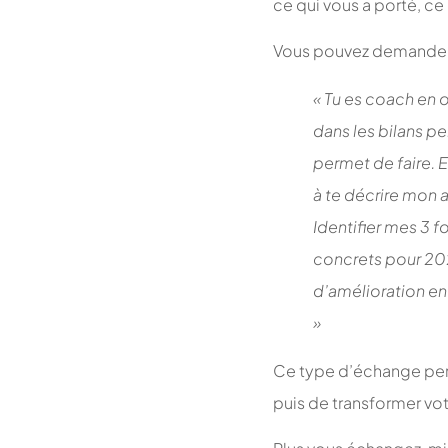
ce qui vous a porté, ce
Vous pouvez demander à 
« Tu es coach en 
dans les bilans p
permet de faire. 
à te décrire mon a
Identifier mes 3 f
concrets pour 202
d’amélioration en
»
Ce type d’échange perme
puis de transformer vot