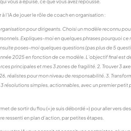
 qui vous a épuisé, ce que vous avez repoussé.
l’IA de jouer le rôle de coach en organisation :
organisation pour dirigeants. Choisi un modèle reconnu pour
ersonnels. Expliques-moi en quelques phrases pourquoi ce 
Ensuite poses-moi quelques questions (pas plus de 5 quest
nnée 2025 en fonction de ce modèle. L’objectif final est de
orces principales et mes 3 zones de fragilité. 2. Trouver 3 ax
6, réalistes pour mon niveau de responsabilité. 3. Transfor
 3 résolutions simples, actionnables, avec un premier petit
t de sortir du flou (« je suis débordé ») pour aller vers de
re ressenti en plan d’action, par petites étapes.