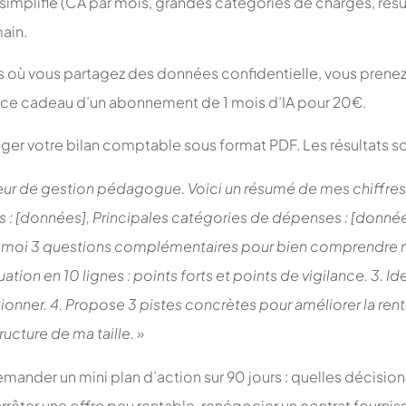
 simplifié (CA par mois, grandes catégories de charges, rés
ain.
s où vous partagez des données confidentielle, vous prenez
 ce cadeau d’un abonnement de 1 mois d’IA pour 20€.
tager votre bilan comptable sous format PDF. Les résultats 
leur de gestion pédagogue.
Voici un résumé de mes chiffres
s : [données], Principales catégories de dépenses : [données
e moi 3 questions complémentaires pour bien comprendre m
ation en 10 lignes : points forts et points de vigilance.
3. Id
ionner.
4. Propose 3 pistes concrètes pour améliorer la rent
ucture de ma taille. »
ander un mini plan d’action sur 90 jours : quelles décisions
, arrêter une offre peu rentable, renégocier un contrat fourniss