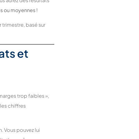
us aurez des résultats
les ou moyennes !
trimestre, basé sur
ats et
arges trop faibles »,
les chiffres
n. Vous pouvez lui