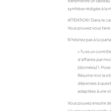
transmettre un tableau
synthèse rédigée à la m
ATTENTION ! Dans le ca
Vous pouvez vous faire
N’hésitez pas à lui par
« Tu es un contrô
d’affaires par moi
[données] 1. Pos
Résume moi la situ
dépenses à quest
adaptées à une str
Vous pouvez ensuite dem
(ajuster certains tarifs