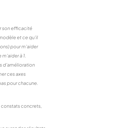
 son efficacité
modèle et ce qu’il
ions) pour m’aider
 m’aider à 1.
es d’amélioration
mer ces axes
 pas pour chacune.
s constats concrets,