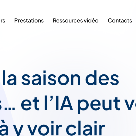
ers
Prestations
Ressources vidéo
Contacts
 la saison des
s… et l’IA peut 
à y voir clair