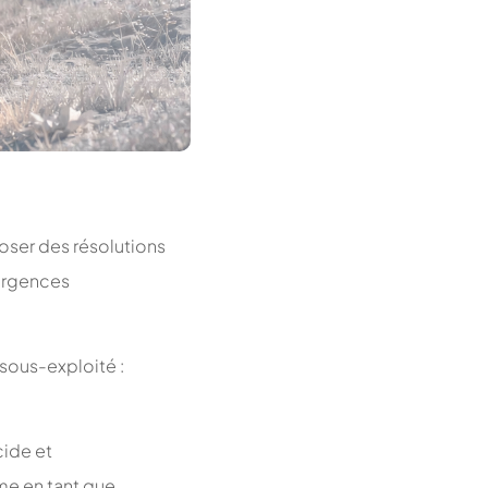
poser des résolutions
 urgences
 sous-exploité :
cide et
me en tant que