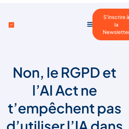
S'inscrire 
la
Newslette
Non, le RGPD et
l’AI Act ne
t’empêchent pas
d’utiliser l’IA dans